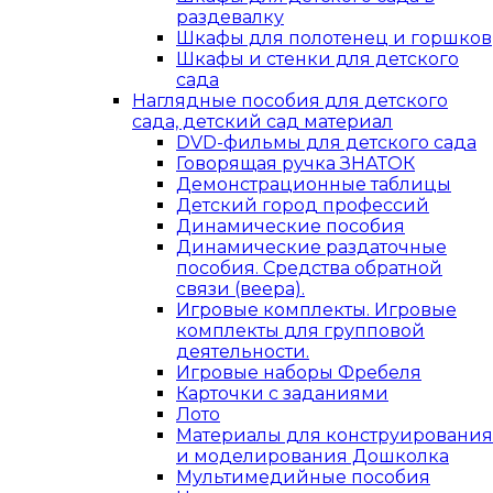
раздевалку
Шкафы для полотенец и горшков
Шкафы и стенки для детского
сада
Наглядные пособия для детского
сада, детский сад материал
DVD-фильмы для детского сада
Говорящая ручка ЗНАТОК
Демонстрационные таблицы
Детский город профессий
Динамические пособия
Динамические раздаточные
пособия. Средства обратной
связи (веера).
Игровые комплекты. Игровые
комплекты для групповой
деятельности.
Игровые наборы Фребеля
Карточки с заданиями
Лото
Материалы для конструирования
и моделирования Дошколка
Мультимедийные пособия