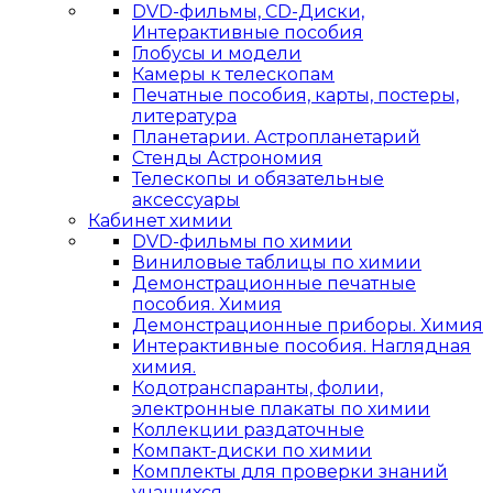
DVD-фильмы, CD-Диски,
Интерактивные пособия
Глобусы и модели
Камеры к телескопам
Печатные пособия, карты, постеры,
литература
Планетарии. Астропланетарий
Стенды Астрономия
Телескопы и обязательные
аксессуары
Кабинет химии
DVD-фильмы по химии
Виниловые таблицы по химии
Демонстрационные печатные
пособия. Химия
Демонстрационные приборы. Химия
Интерактивные пособия. Наглядная
химия.
Кодотранспаранты, фолии,
электронные плакаты по химии
Коллекции раздаточные
Компакт-диски по химии
Комплекты для проверки знаний
учащихся