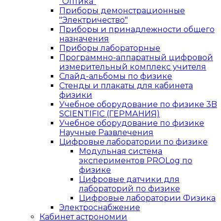
"Оптика"
Приборы демонстрационные
"Электричество"
Приборы и принадлежности общего
назначения
Приборы лабораторные
Программно-аппаратный цифровой
измерительный комплекс учителя
Слайд-альбомы по физике
Стенды и плакаты для кабинета
физики
Учебное оборудование по физике 3B
SCIENTIFIC (ГЕРМАНИЯ)
Учебное оборудование по физике
Научные Развлечения
Цифровые лаборатории по физике
Модульная система
экспериментов PROLog по
физике
Цифровые датчики для
лабораторий по физике
Цифровые лаборатории Физика
Электроснабжение
Кабинет астрономии