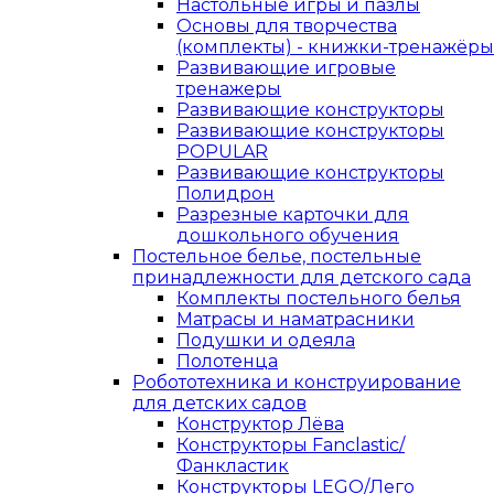
Настольные игры и пазлы
Основы для творчества
(комплекты) - книжки-тренажёры
Развивающие игровые
тренажеры
Развивающие конструкторы
Развивающие конструкторы
POPULAR
Развивающие конструкторы
Полидрон
Разрезные карточки для
дошкольного обучения
Постельное белье, постельные
принадлежности для детского сада
Комплекты постельного белья
Матрасы и наматрасники
Подушки и одеяла
Полотенца
Робототехника и конструирование
для детских садов
Конструктор Лёва
Конструкторы Fanclastic/
Фанкластик
Конструкторы LEGO/Лего