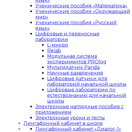
язык»
Ученические пособия «Математика»
Ученические пособия «Окружающий
мир»
Ученические пособия «Русский
язык»
Цифровые и переносные
лаборатории
L-микро
Relab
Модульная система
экспериментов PROlog
Мультидатчик Panda
Научные развлечения
Цифровые датчики для
лабораторий начальной школы
Цифровые лаборатории по
естествознанию для начальной
школы
Электронные наглядные пособия с
приложением
Электронные уроки и тесты
Лингафонный кабинет в школе
Лингафонный кабинет «Диалог-1»