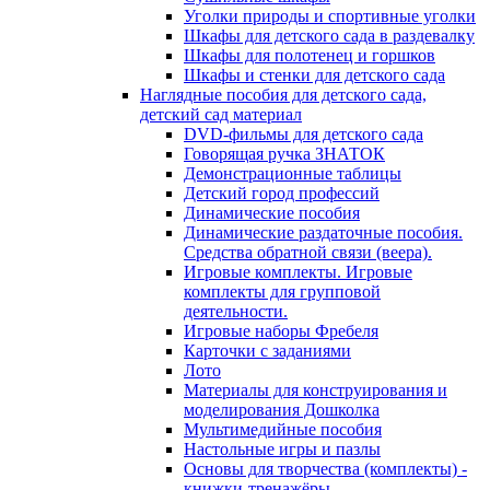
Уголки природы и спортивные уголки
Шкафы для детского сада в раздевалку
Шкафы для полотенец и горшков
Шкафы и стенки для детского сада
Наглядные пособия для детского сада,
детский сад материал
DVD-фильмы для детского сада
Говорящая ручка ЗНАТОК
Демонстрационные таблицы
Детский город профессий
Динамические пособия
Динамические раздаточные пособия.
Средства обратной связи (веера).
Игровые комплекты. Игровые
комплекты для групповой
деятельности.
Игровые наборы Фребеля
Карточки с заданиями
Лото
Материалы для конструирования и
моделирования Дошколка
Мультимедийные пособия
Настольные игры и пазлы
Основы для творчества (комплекты) -
книжки-тренажёры