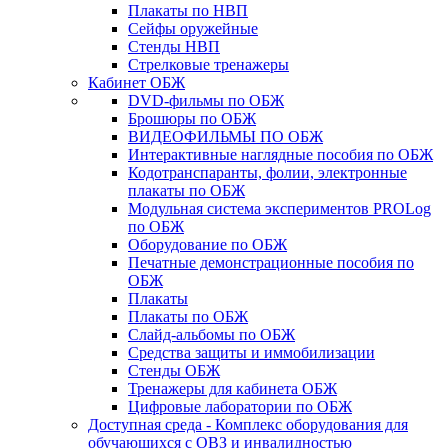
Плакаты по НВП
Сейфы оружейные
Стенды НВП
Стрелковые тренажеры
Кабинет ОБЖ
DVD-фильмы по ОБЖ
Брошюры по ОБЖ
ВИДЕОФИЛЬМЫ ПО ОБЖ
Интерактивные наглядные пособия по ОБЖ
Кодотранспаранты, фолии, электронные
плакаты по ОБЖ
Модульная система экспериментов PROLog
по ОБЖ
Оборудование по ОБЖ
Печатные демонстрационные пособия по
ОБЖ
Плакаты
Плакаты по ОБЖ
Слайд-альбомы по ОБЖ
Средства защиты и иммобилизации
Стенды ОБЖ
Тренажеры для кабинета ОБЖ
Цифровые лаборатории по ОБЖ
Доступная среда - Комплекс оборудования для
обучающихся с ОВЗ и инвалидностью