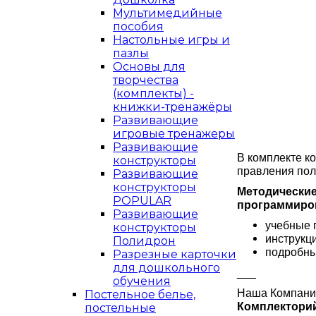
Мультимедийные
пособия
Настольные игры и
пазлы
Основы для
творчества
(комплекты) -
книжки-тренажёры
Развивающие
игровые тренажеры
Развивающие
В комплекте к
конструкторы
правления пол
Развивающие
конструкторы
Методические
POPULAR
программиро
Развивающие
учебные 
конструкторы
инструкц
Полидрон
подробны
Разрезные карточки
для дошкольного
___
обучения
Наша Компания
Постельное белье,
Комплектори
постельные