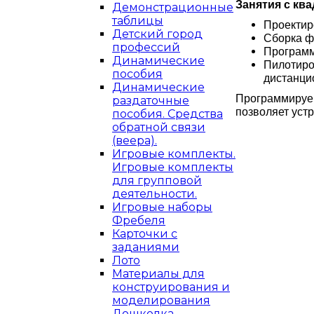
Занятия с кв
Демонстрационные
таблицы
Проектир
Детский город
Сборка ф
профессий
Программ
Динамические
Пилотиро
пособия
дистанци
Динамические
Программируем
раздаточные
позволяет уст
пособия. Средства
обратной связи
(веера).
Игровые комплекты.
Игровые комплекты
для групповой
деятельности.
Игровые наборы
Фребеля
Карточки с
заданиями
Лото
Материалы для
конструирования и
моделирования
Дошколка