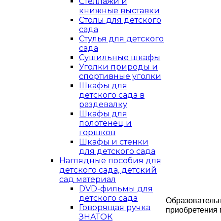
Стеллажи и
книжные выставки
Столы для детского
сада
Стулья для детского
сада
Сушильные шкафы
Уголки природы и
спортивные уголки
Шкафы для
детского сада в
раздевалку
Шкафы для
полотенец и
горшков
Шкафы и стенки
для детского сада
Наглядные пособия для
детского сада, детский
сад материал
DVD-фильмы для
детского сада
Образовательн
Говорящая ручка
приобретения 
ЗНАТОК