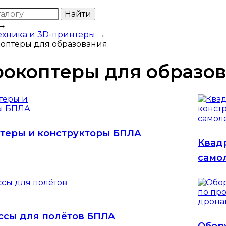
Найти
→
ехника и 3D-принтеры
→
оптеры для образования
рокоптеры для образо
теры и конструкторы БПЛА
Квад
само
ассы для полётов БПЛА
Обор