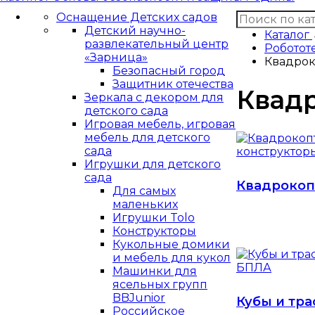
Оснащение Детских садов
Детский научно-
Каталог
развлекательный центр
Роботот
«Зарница»
Квадрок
Безопасный город
Защитник отечества
Квад
Зеркала с декором для
детского сада
Игровая мебель, игровая
мебель для детского
сада
Игрушки для детского
сада
Квадрокоп
Для самых
маленьких
Игрушки Tolo
Конструкторы
Кукольные домики
и мебель для кукол
Машинки для
ясельных групп
BBJunior
Кубы и тр
Российское