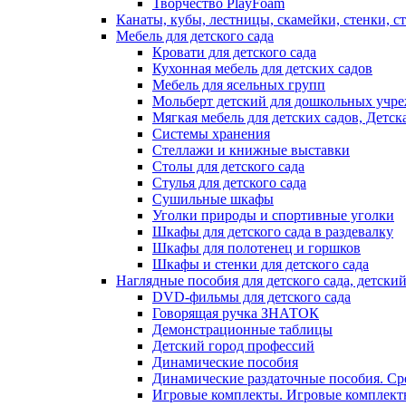
Творчество PlayFoam
Канаты, кубы, лестницы, скамейки, стенки, с
Мебель для детского сада
Кровати для детского сада
Кухонная мебель для детских садов
Мебель для ясельных групп
Мольберт детский для дошкольных учр
Мягкая мебель для детских садов, Детск
Системы хранения
Стеллажи и книжные выставки
Столы для детского сада
Стулья для детского сада
Сушильные шкафы
Уголки природы и спортивные уголки
Шкафы для детского сада в раздевалку
Шкафы для полотенец и горшков
Шкафы и стенки для детского сада
Наглядные пособия для детского сада, детский
DVD-фильмы для детского сада
Говорящая ручка ЗНАТОК
Демонстрационные таблицы
Детский город профессий
Динамические пособия
Динамические раздаточные пособия. Сред
Игровые комплекты. Игровые комплекты