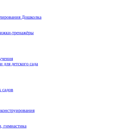
елирования Дошколка
книжки-тренажёры
учения
 для детского сада
х садов
 конструирования
ы, гимнастика