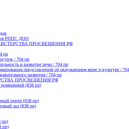
адов
ния РППС ДОО
МИНИСТЕРСТВА ПРОСВЕЩЕНИЯ РФ
4 пр
огулок / 704 пр
тельность и развитие речи / 704 пр
рмирования представлений об окружающем мире и культуре / 70
навательного развития / 704 пр
ТЕРСТВА ПРОСВЕЩЕНИЯ РФ
 помещений (838 пр)
ный центр (838 пр)
овый зал (838 пр)
 пр)
8 пр)