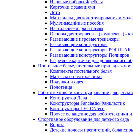
Игровые наборы Фребеля
Карточки с заданиями
Лото
Материалы для конструирования и мод
Мультимедийные пособия
Настольные игры и пазлы
Основы для творчества (комплекты) - 
Развивающие игровые тренажеры
Развивающие конструкторы
Развивающие конструкторы POPULAR
Развивающие конструкторы Полидрон
Разрезные карточки для дошкольного об
Постельное белье, постельные принадлежности
Комплекты постельного белья
Матрасы и наматрасники
Подушки и одеяла
Полотенца
Робототехника и конструирование для детски
Конструктор Лёва
Конструкторы Fanclastic/Фанкластик
Конструкторы LEGO/Лего
Прочее оснащение для робототехники и
Спортивное оборудование для детского сада
Ворота
Детские полосы препятствий, балансир