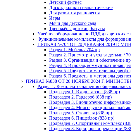
Детский фитнес
Диски, ролики гимнастические
Для развития равновесия
Игры
Мячи для детского сада
Тренажёры детские, Батуты
Учебное оборудование по ПДД для детских с
Функциональные комплекты для формирова
ПРИКАЗ №704 ОТ 20 ДЕКАБРЯ 2019 Г. 
Раздел 1. Мебель / 704 пр
Раздел 2. Присмотр и уход за детьми / 70
Раздел 3. Организация и обеспечение пр
Раздел 4. Игровая, коммуникативная дея
Раздел 5. Предметы и материалы для фо
Раздел 6. Предметы и материалы для поз
ПРИКАЗ №838 ОТ 28 НОЯБРЯ 2024 Г. МИНИС
Раздел 1. Комплекс оснащения общешкольных
Подраздел 1. Входная зона (838 пр)
Подраздел 2. Гардероб (838 пр)
Подраздел 3. Библиотечно-информацион
Подраздел 4. Многофункциональный акт
Подраздел 5. Столовая (838 пр)
Подраздел 6. Пищеблок (838 пр)
Подраздел 7. Спортивный комплекс (838
Подраздел 8. Коридоры и рекреации (83