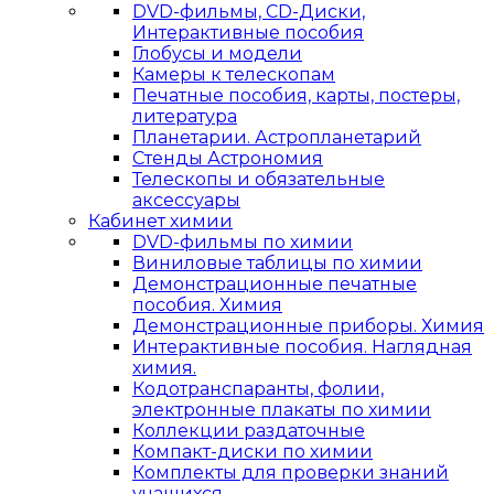
DVD-фильмы, CD-Диски,
Интерактивные пособия
Глобусы и модели
Камеры к телескопам
Печатные пособия, карты, постеры,
литература
Планетарии. Астропланетарий
Стенды Астрономия
Телескопы и обязательные
аксессуары
Кабинет химии
DVD-фильмы по химии
Виниловые таблицы по химии
Демонстрационные печатные
пособия. Химия
Демонстрационные приборы. Химия
Интерактивные пособия. Наглядная
химия.
Кодотранспаранты, фолии,
электронные плакаты по химии
Коллекции раздаточные
Компакт-диски по химии
Комплекты для проверки знаний
учащихся