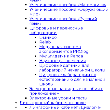
язык»
Ученические пособия «Математика»
Ученические пособия «Окружающий
мир»
Ученические пособия «Русский
язык»
Цифровые и переносные
лаборатории
L-микро
Relab
Модульная система
экспериментов PROlog
Мультидатчик Panda
Научные развлечения
Цифровые датчики для
лабораторий начальной школы
Цифровые лаборатории по
естествознанию для начальной
школы
Электронные наглядные пособия с
приложением
Электронные уроки и тесты
Лингафонный кабинет в школе
Лингафонный кабинет «Диалог-1»