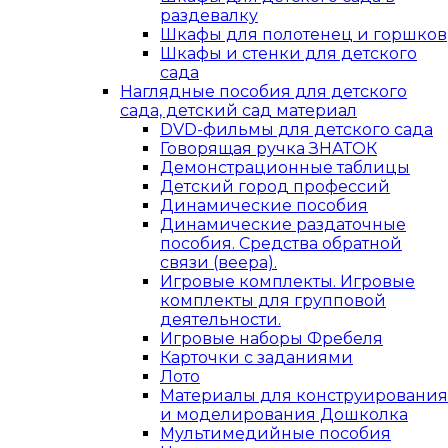
раздевалку
Шкафы для полотенец и горшков
Шкафы и стенки для детского
сада
Наглядные пособия для детского
сада, детский сад материал
DVD-фильмы для детского сада
Говорящая ручка ЗНАТОК
Демонстрационные таблицы
Детский город профессий
Динамические пособия
Динамические раздаточные
пособия. Средства обратной
связи (веера).
Игровые комплекты. Игровые
комплекты для групповой
деятельности.
Игровые наборы Фребеля
Карточки с заданиями
Лото
Материалы для конструирования
и моделирования Дошколка
Мультимедийные пособия