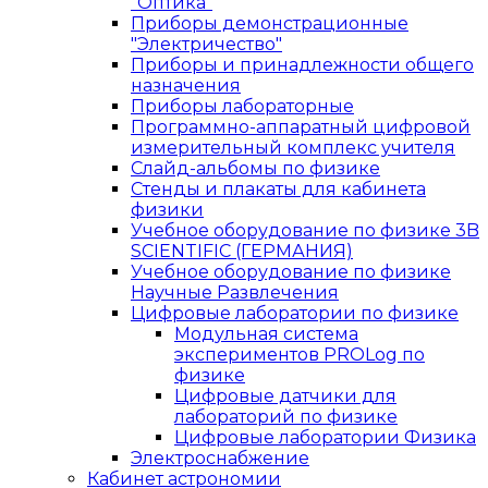
"Оптика"
Приборы демонстрационные
"Электричество"
Приборы и принадлежности общего
назначения
Приборы лабораторные
Программно-аппаратный цифровой
измерительный комплекс учителя
Слайд-альбомы по физике
Стенды и плакаты для кабинета
физики
Учебное оборудование по физике 3B
SCIENTIFIC (ГЕРМАНИЯ)
Учебное оборудование по физике
Научные Развлечения
Цифровые лаборатории по физике
Модульная система
экспериментов PROLog по
физике
Цифровые датчики для
лабораторий по физике
Цифровые лаборатории Физика
Электроснабжение
Кабинет астрономии