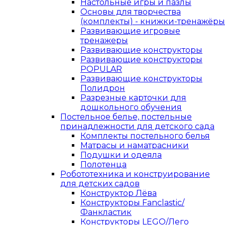
Настольные игры и пазлы
Основы для творчества
(комплекты) - книжки-тренажёры
Развивающие игровые
тренажеры
Развивающие конструкторы
Развивающие конструкторы
POPULAR
Развивающие конструкторы
Полидрон
Разрезные карточки для
дошкольного обучения
Постельное белье, постельные
принадлежности для детского сада
Комплекты постельного белья
Матрасы и наматрасники
Подушки и одеяла
Полотенца
Робототехника и конструирование
для детских садов
Конструктор Лёва
Конструкторы Fanclastic/
Фанкластик
Конструкторы LEGO/Лего