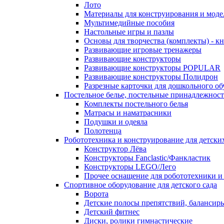
Лото
Материалы для конструирования и мод
Мультимедийные пособия
Настольные игры и пазлы
Основы для творчества (комплекты) - 
Развивающие игровые тренажеры
Развивающие конструкторы
Развивающие конструкторы POPULAR
Развивающие конструкторы Полидрон
Разрезные карточки для дошкольного об
Постельное белье, постельные принадлежности
Комплекты постельного белья
Матрасы и наматрасники
Подушки и одеяла
Полотенца
Робототехника и конструирование для детски
Конструктор Лёва
Конструкторы Fanclastic/Фанкластик
Конструкторы LEGO/Лего
Прочее оснащение для робототехники и
Спортивное оборудование для детского сада
Ворота
Детские полосы препятствий, балансир
Детский фитнес
Диски, ролики гимнастические