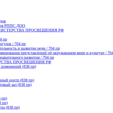
адов
ния РППС ДОО
МИНИСТЕРСТВА ПРОСВЕЩЕНИЯ РФ
4 пр
огулок / 704 пр
тельность и развитие речи / 704 пр
рмирования представлений об окружающем мире и культуре / 70
навательного развития / 704 пр
ТЕРСТВА ПРОСВЕЩЕНИЯ РФ
 помещений (838 пр)
ный центр (838 пр)
овый зал (838 пр)
 пр)
8 пр)
ты (838 пр)