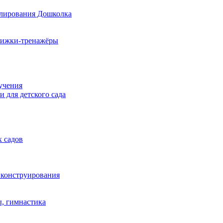
елирования Дошколка
книжки-тренажёры
учения
 для детского сада
х садов
 конструирования
ы, гимнастика