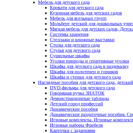
Мебель для детского сада
Кровати для детского сада
Кухонная мебель для детских садов
Мебель для ясельных групп
Мольберт детский для дошкольных учр
Мягкая мебель для детских садов, Детск
Системы хранения
Стеллажи и книжные выставки
Столы для детского сада
Стулья для детского сада
Сушильные шкафы
Уголки природы и спортивные уголки
Шкафы для детского сада в раздевалку
Шкафы для полотенец и горшков
Шкафы и стенки для детского сада
Наглядные пособия для детского сада, детский
DVD-фильмы для детского сада
Говорящая ручка ЗНАТОК
Демонстрационные таблицы
Детский город профессий
Динамические пособия
Динамические раздаточные пособия. Сред
Игровые комплекты. Игровые комплекты
Игровые наборы Фребеля
Карточки с заданиями