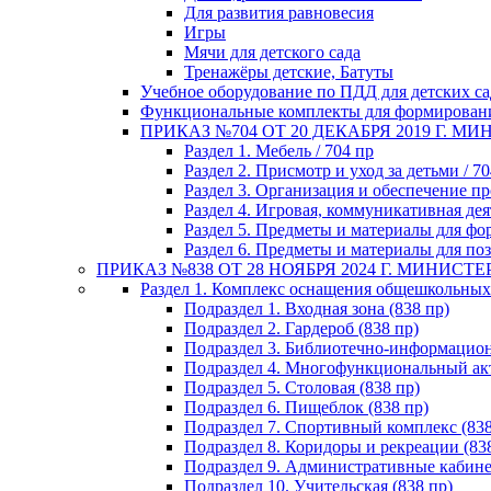
Для развития равновесия
Игры
Мячи для детского сада
Тренажёры детские, Батуты
Учебное оборудование по ПДД для детских с
Функциональные комплекты для формирова
ПРИКАЗ №704 ОТ 20 ДЕКАБРЯ 2019 Г. 
Раздел 1. Мебель / 704 пр
Раздел 2. Присмотр и уход за детьми / 70
Раздел 3. Организация и обеспечение пр
Раздел 4. Игровая, коммуникативная дея
Раздел 5. Предметы и материалы для фо
Раздел 6. Предметы и материалы для поз
ПРИКАЗ №838 ОТ 28 НОЯБРЯ 2024 Г. МИНИС
Раздел 1. Комплекс оснащения общешкольных
Подраздел 1. Входная зона (838 пр)
Подраздел 2. Гардероб (838 пр)
Подраздел 3. Библиотечно-информацион
Подраздел 4. Многофункциональный акт
Подраздел 5. Столовая (838 пр)
Подраздел 6. Пищеблок (838 пр)
Подраздел 7. Спортивный комплекс (838
Подраздел 8. Коридоры и рекреации (83
Подраздел 9. Административные кабине
Подраздел 10. Учительская (838 пр)