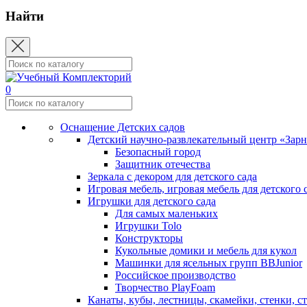
Найти
0
Оснащение Детских садов
Детский научно-развлекательный центр «Зар
Безопасный город
Защитник отечества
Зеркала с декором для детского сада
Игровая мебель, игровая мебель для детского 
Игрушки для детского сада
Для самых маленьких
Игрушки Tolo
Конструкторы
Кукольные домики и мебель для кукол
Машинки для ясельных групп BBJunior
Российское производство
Творчество PlayFoam
Канаты, кубы, лестницы, скамейки, стенки, с