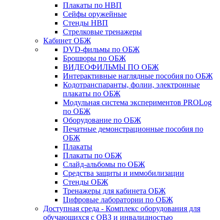
Плакаты по НВП
Сейфы оружейные
Стенды НВП
Стрелковые тренажеры
Кабинет ОБЖ
DVD-фильмы по ОБЖ
Брошюры по ОБЖ
ВИДЕОФИЛЬМЫ ПО ОБЖ
Интерактивные наглядные пособия по ОБЖ
Кодотранспаранты, фолии, электронные
плакаты по ОБЖ
Модульная система экспериментов PROLog
по ОБЖ
Оборудование по ОБЖ
Печатные демонстрационные пособия по
ОБЖ
Плакаты
Плакаты по ОБЖ
Слайд-альбомы по ОБЖ
Средства защиты и иммобилизации
Стенды ОБЖ
Тренажеры для кабинета ОБЖ
Цифровые лаборатории по ОБЖ
Доступная среда - Комплекс оборудования для
обучающихся с ОВЗ и инвалидностью