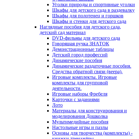
Уголки природы и спортивные уголки
Шкафы для детского сада в раздевалку
Шкафы для полотенец и горшков
Шкафы и стенки для детского сада
Наглядные пособия для детского сада,
детский сад материал
DVD-фильмы для детского сада
Говорящая ручка ЗНАТОК
Демонстрационные таблицы
Детский город профессий
Динамические пособия
Динамические раздаточные пособия.
Средства обратной связи (веера).
Игровые комплекты. Игровые
комплекты для групповой
деятельности.
Игровые наборы Фребеля
Карточки с заданиями
Лото
Материалы для конструирования и
моделирования Дошколка
Мультимедийные пособия
Настольные игры и пазлы
Основы для творчества (комплекты) -
книжки-тренажёры