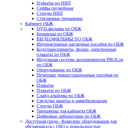
Плакаты по НВП
Сейфы оружейные
Стенды НВП
Стрелковые тренажеры
Кабинет ОБЖ
DVD-фильмы по ОБЖ
Брошюры по ОБЖ
ВИДЕОФИЛЬМЫ ПО ОБЖ
Интерактивные наглядные пособия по ОБЖ
Кодотранспаранты, фолии, электронные
плакаты по ОБЖ
Модульная система экспериментов PROLog
по ОБЖ
Оборудование по ОБЖ
Печатные демонстрационные пособия по
ОБЖ
Плакаты
Плакаты по ОБЖ
Слайд-альбомы по ОБЖ
Средства защиты и иммобилизации
Стенды ОБЖ
Тренажеры для кабинета ОБЖ
Цифровые лаборатории по ОБЖ
Доступная среда - Комплекс оборудования для
обучающихся с ОВЗ и инвалидностью