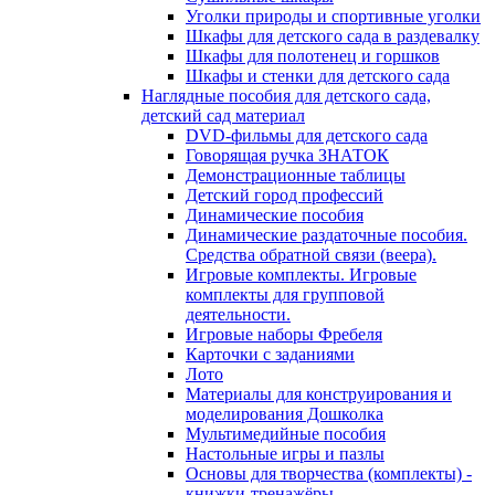
Уголки природы и спортивные уголки
Шкафы для детского сада в раздевалку
Шкафы для полотенец и горшков
Шкафы и стенки для детского сада
Наглядные пособия для детского сада,
детский сад материал
DVD-фильмы для детского сада
Говорящая ручка ЗНАТОК
Демонстрационные таблицы
Детский город профессий
Динамические пособия
Динамические раздаточные пособия.
Средства обратной связи (веера).
Игровые комплекты. Игровые
комплекты для групповой
деятельности.
Игровые наборы Фребеля
Карточки с заданиями
Лото
Материалы для конструирования и
моделирования Дошколка
Мультимедийные пособия
Настольные игры и пазлы
Основы для творчества (комплекты) -
книжки-тренажёры