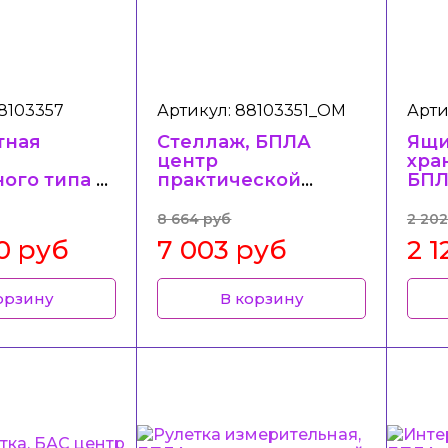
8103357
Артикул: 88103351_ОМ
Арти
тная
Стеллаж, БПЛА
Ящи
центр
хра
ого типа с
практической
БПЛ
вными
подготовки в
пра
ми
колледже/
под
8 664 руб
2 202
ами
техникуме
кол
0 руб
7 003 руб
2 1
тех
орзину
В корзину