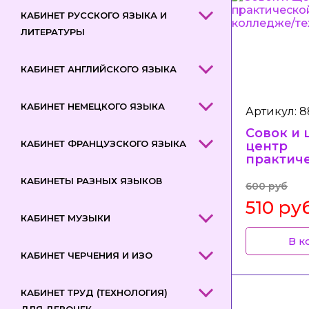
КАБИНЕТ РУССКОГО ЯЗЫКА И
ЛИТЕРАТУРЫ
КАБИНЕТ АНГЛИЙСКОГО ЯЗЫКА
КАБИНЕТ НЕМЕЦКОГО ЯЗЫКА
Артикул: 8
Совок и 
КАБИНЕТ ФРАНЦУЗСКОГО ЯЗЫКА
центр
практич
подготов
КАБИНЕТЫ РАЗНЫХ ЯЗЫКОВ
колледж
600 руб
технику
510 ру
КАБИНЕТ МУЗЫКИ
В к
КАБИНЕТ ЧЕРЧЕНИЯ И ИЗО
КАБИНЕТ ТРУД (ТЕХНОЛОГИЯ)