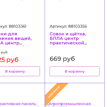
кул: 88103361
Артикул: 88103356
ки для
Совок и щётка,
нения вещей,
БПЛА центр
А центр
практической
ктической
подготовки в
готовки в
колледже/
 руб
ледже/
техникуме
669 руб
25 руб
никуме
В корзину
В корзину
НОВИНКИ