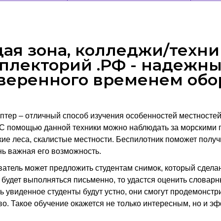
ая зона, колледжи/техни
плекторий .РФ - надежн
веренного временем обо
птер – отличный способ изучения особенностей местностей,
 С помощью данной техники можно наблюдать за морскими 
кие леса, скалистые местности. Беспилотник поможет получ
нь важная его возможность.
атель может предложить студентам снимок, который сделан 
 будет выполняться письменно, то удастся оценить словарн
ь увиденное студенты будут устно, они смогут продемонст
во. Такое обучение окажется не только интересным, но и э