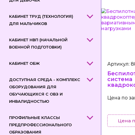
ДЛЯ ДЕВОЧЕК
КАБИНЕТ ТРУД (ТЕХНОЛОГИЯ)
ДЛЯ МАЛЬЧИКОВ
КАБИНЕТ НВП (НАЧАЛЬНОЙ
ВОЕННОЙ ПОДГОТОВКИ)
КАБИНЕТ ОБЖ
Артикул: 
Беспило
система
ДОСТУПНАЯ СРЕДА - КОМПЛЕКС
квадрок
ОБОРУДОВАНИЯ ДЛЯ
типа с
ОБУЧАЮЩИХСЯ С ОВЗ И
вариати
Цена по з
целевы
ИНВАЛИДНОСТЬЮ
нагрузк
ПРОФИЛЬНЫЕ КЛАССЫ
Цена п
ПРЕДПРОФЕССИОНАЛЬНОГО
ОБРАЗОВАНИЯ