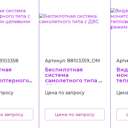
88103358
Артикул: 88103359_ОМ
Арти
тная
Беспилотная
Вид
система
мон
оптерного
самолетного типа с
теп
ДВС
съе
вными
реа
апросу
Цена по запросу
Цена
ми
ами
о запросу
Цена по запросу