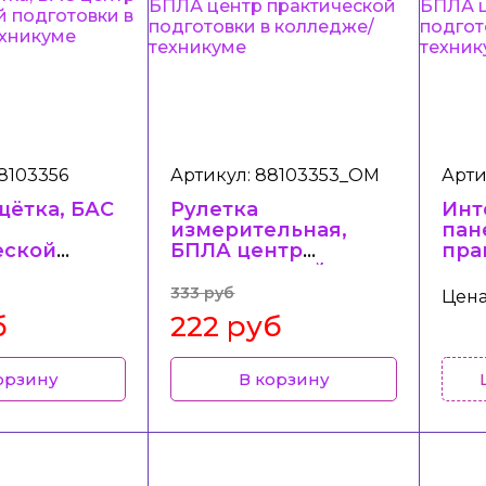
8103356
Артикул: 88103353_ОМ
Арти
щётка, БАС
Рулетка
Инт
измерительная,
пан
еской
БПЛА центр
пра
ки в
практической
под
е/
подготовки в
кол
333 руб
Цена
ме
колледже/
тех
б
222 руб
техникуме
орзину
В корзину