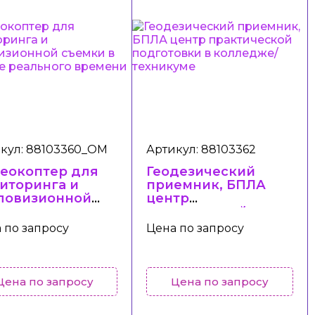
кул: 88103360_ОМ
Артикул: 88103362
еокоптер для
Геодезический
иторинга и
приемник, БПЛА
ловизионной
центр
мки в режиме
практической
льного времени
подготовки в
 по запросу
Цена по запросу
колледже/
техникуме
Цена по запросу
Цена по запросу