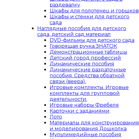
раздевалку
Шкафы для полотенец и горшков
Шкафы и стенки для детского
сада
Наглядные пособия для детского
сада, детский сад материал
DVD-фильмы для детского сада
Говорящая ручка ЗНАТОК
Демонстрационные таблицы
Детский город профессий
Динамические пособия
Динамические раздаточные
пособия. Средства обратной
связи (веера).
Игровые комплекты. Игровые
комплекты для групповой
деятельности.
Игровые наборы Фребеля
Карточки с заданиями
Лото
Материалы для конструирования
и моделирования Дошколка
Мультимедийные пособия