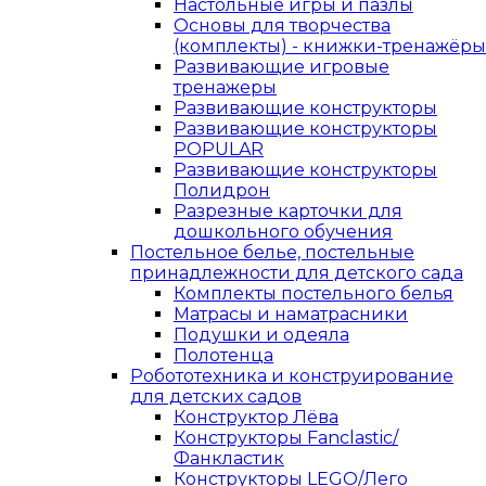
Настольные игры и пазлы
Основы для творчества
(комплекты) - книжки-тренажёры
Развивающие игровые
тренажеры
Развивающие конструкторы
Развивающие конструкторы
POPULAR
Развивающие конструкторы
Полидрон
Разрезные карточки для
дошкольного обучения
Постельное белье, постельные
принадлежности для детского сада
Комплекты постельного белья
Матрасы и наматрасники
Подушки и одеяла
Полотенца
Робототехника и конструирование
для детских садов
Конструктор Лёва
Конструкторы Fanclastic/
Фанкластик
Конструкторы LEGO/Лего