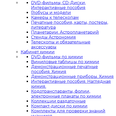
DVD-фильмы, CD-Диски,
Интерактивные пособия
Глобусы и модели
Камеры к телескопам
Печатные пособия, карты, постеры,
литература
Планетарии. Астропланетарий
Стенды Астрономия
Телескопы и обязательные
аксессуары
Кабинет химии
DVD-фильмы по химии
Виниловые таблицы по химии
Демонстрационные печатные
пособия. Химия
Демонстрационные приборы. Химия
Интерактивные пособия. Наглядная
химия.
Кодотранспаранты, фолии,
электронные плакаты по химии
Коллекции раздаточные
Компакт-диски по химии
Комплекты для проверки знаний
учащихся