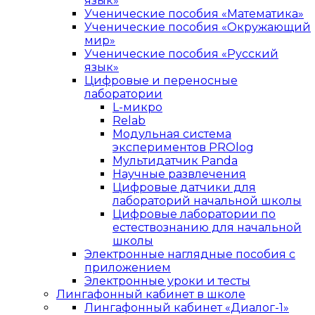
язык»
Ученические пособия «Математика»
Ученические пособия «Окружающий
мир»
Ученические пособия «Русский
язык»
Цифровые и переносные
лаборатории
L-микро
Relab
Модульная система
экспериментов PROlog
Мультидатчик Panda
Научные развлечения
Цифровые датчики для
лабораторий начальной школы
Цифровые лаборатории по
естествознанию для начальной
школы
Электронные наглядные пособия с
приложением
Электронные уроки и тесты
Лингафонный кабинет в школе
Лингафонный кабинет «Диалог-1»