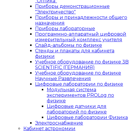
"Оптика"
Приборы демонстрационные
"Электричество"
Приборы и принадлежности общего
назначения
Приборы лабораторные
Программно-аппаратный цифровой
измерительный комплекс учителя
Слайд-альбомы по физике
Стенды и плакаты для кабинета
физики
Учебное оборудование по физике 3B
SCIENTIFIC (ГЕРМАНИЯ)
Учебное оборудование по физике
Научные Развлечения
Цифровые лаборатории по физике
Модульная система
экспериментов PROLog по
физике
Цифровые датчики для
лабораторий по физике
Цифровые лаборатории Физика
Электроснабжение
Кабинет астрономии