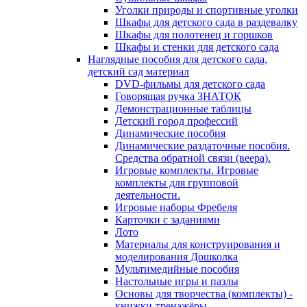
Уголки природы и спортивные уголки
Шкафы для детского сада в раздевалку
Шкафы для полотенец и горшков
Шкафы и стенки для детского сада
Наглядные пособия для детского сада,
детский сад материал
DVD-фильмы для детского сада
Говорящая ручка ЗНАТОК
Демонстрационные таблицы
Детский город профессий
Динамические пособия
Динамические раздаточные пособия.
Средства обратной связи (веера).
Игровые комплекты. Игровые
комплекты для групповой
деятельности.
Игровые наборы Фребеля
Карточки с заданиями
Лото
Материалы для конструирования и
моделирования Дошколка
Мультимедийные пособия
Настольные игры и пазлы
Основы для творчества (комплекты) -
книжки-тренажёры