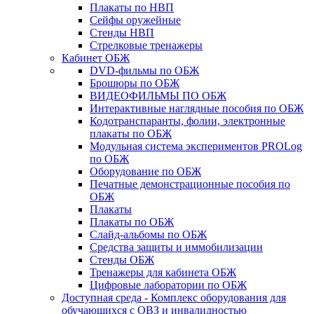
Плакаты по НВП
Сейфы оружейные
Стенды НВП
Стрелковые тренажеры
Кабинет ОБЖ
DVD-фильмы по ОБЖ
Брошюры по ОБЖ
ВИДЕОФИЛЬМЫ ПО ОБЖ
Интерактивные наглядные пособия по ОБЖ
Кодотранспаранты, фолии, электронные
плакаты по ОБЖ
Модульная система экспериментов PROLog
по ОБЖ
Оборудование по ОБЖ
Печатные демонстрационные пособия по
ОБЖ
Плакаты
Плакаты по ОБЖ
Слайд-альбомы по ОБЖ
Средства защиты и иммобилизации
Стенды ОБЖ
Тренажеры для кабинета ОБЖ
Цифровые лаборатории по ОБЖ
Доступная среда - Комплекс оборудования для
обучающихся с ОВЗ и инвалидностью