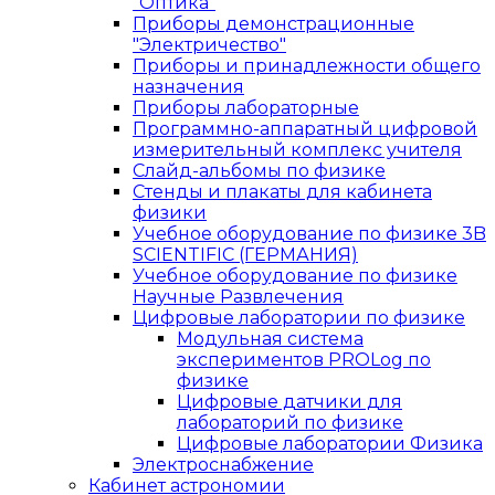
"Оптика"
Приборы демонстрационные
"Электричество"
Приборы и принадлежности общего
назначения
Приборы лабораторные
Программно-аппаратный цифровой
измерительный комплекс учителя
Слайд-альбомы по физике
Стенды и плакаты для кабинета
физики
Учебное оборудование по физике 3B
SCIENTIFIC (ГЕРМАНИЯ)
Учебное оборудование по физике
Научные Развлечения
Цифровые лаборатории по физике
Модульная система
экспериментов PROLog по
физике
Цифровые датчики для
лабораторий по физике
Цифровые лаборатории Физика
Электроснабжение
Кабинет астрономии