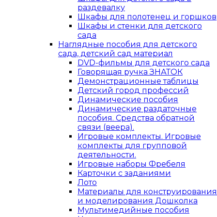
раздевалку
Шкафы для полотенец и горшков
Шкафы и стенки для детского
сада
Наглядные пособия для детского
сада, детский сад материал
DVD-фильмы для детского сада
Говорящая ручка ЗНАТОК
Демонстрационные таблицы
Детский город профессий
Динамические пособия
Динамические раздаточные
пособия. Средства обратной
связи (веера).
Игровые комплекты. Игровые
комплекты для групповой
деятельности.
Игровые наборы Фребеля
Карточки с заданиями
Лото
Материалы для конструирования
и моделирования Дошколка
Мультимедийные пособия