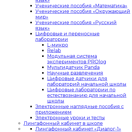
язык»
Ученические пособия «Математика»
Ученические пособия «Окружающий
мир»
Ученические пособия «Русский
язык»
Цифровые и переносные
лаборатории
L-микро
Relab
Модульная система
экспериментов PROlog
Мультидатчик Panda
Научные развлечения
Цифровые датчики для
лабораторий начальной школы
Цифровые лаборатории по
естествознанию для начальной
школы
Электронные наглядные пособия с
приложением
Электронные уроки и тесты
Лингафонный кабинет в школе
Лингафонный кабинет «Диалог-1»