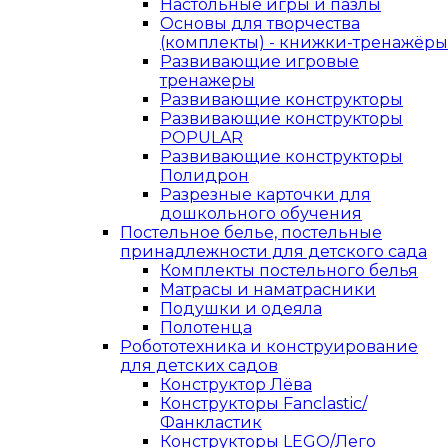
Настольные игры и пазлы
Основы для творчества
(комплекты) - книжки-тренажёры
Развивающие игровые
тренажеры
Развивающие конструкторы
Развивающие конструкторы
POPULAR
Развивающие конструкторы
Полидрон
Разрезные карточки для
дошкольного обучения
Постельное белье, постельные
принадлежности для детского сада
Комплекты постельного белья
Матрасы и наматрасники
Подушки и одеяла
Полотенца
Робототехника и конструирование
для детских садов
Конструктор Лёва
Конструкторы Fanclastic/
Фанкластик
Конструкторы LEGO/Лего