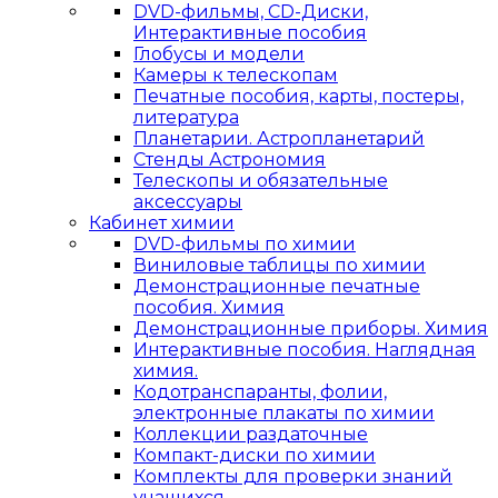
DVD-фильмы, CD-Диски,
Интерактивные пособия
Глобусы и модели
Камеры к телескопам
Печатные пособия, карты, постеры,
литература
Планетарии. Астропланетарий
Стенды Астрономия
Телескопы и обязательные
аксессуары
Кабинет химии
DVD-фильмы по химии
Виниловые таблицы по химии
Демонстрационные печатные
пособия. Химия
Демонстрационные приборы. Химия
Интерактивные пособия. Наглядная
химия.
Кодотранспаранты, фолии,
электронные плакаты по химии
Коллекции раздаточные
Компакт-диски по химии
Комплекты для проверки знаний
учащихся