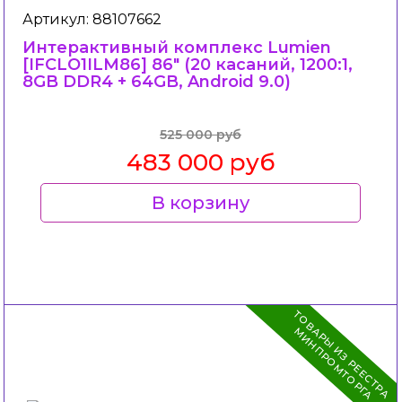
Артикул: 88107662
Интерактивный комплекс Lumien
[IFCLO1ILМ86] 86" (20 касаний, 1200:1,
8GB DDR4 + 64GB, Android 9.0)
525 000 руб
483 000 руб
В корзину
Т
О
В
Р
Ы
И
З
Р
Е
Е
С
Т
Р
А
И
Н
П
Р
О
М
Т
О
Р
Г
А
М
А