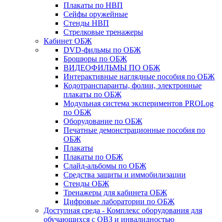
Плакаты по НВП
Сейфы оружейные
Стенды НВП
Стрелковые тренажеры
Кабинет ОБЖ
DVD-фильмы по ОБЖ
Брошюры по ОБЖ
ВИДЕОФИЛЬМЫ ПО ОБЖ
Интерактивные наглядные пособия по ОБЖ
Кодотранспаранты, фолии, электронные
плакаты по ОБЖ
Модульная система экспериментов PROLog
по ОБЖ
Оборудование по ОБЖ
Печатные демонстрационные пособия по
ОБЖ
Плакаты
Плакаты по ОБЖ
Слайд-альбомы по ОБЖ
Средства защиты и иммобилизации
Стенды ОБЖ
Тренажеры для кабинета ОБЖ
Цифровые лаборатории по ОБЖ
Доступная среда - Комплекс оборудования для
обучающихся с ОВЗ и инвалидностью