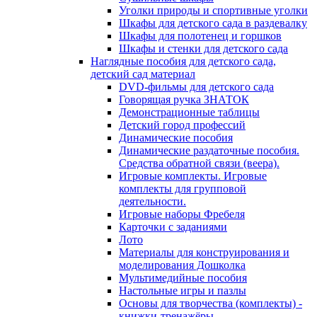
Уголки природы и спортивные уголки
Шкафы для детского сада в раздевалку
Шкафы для полотенец и горшков
Шкафы и стенки для детского сада
Наглядные пособия для детского сада,
детский сад материал
DVD-фильмы для детского сада
Говорящая ручка ЗНАТОК
Демонстрационные таблицы
Детский город профессий
Динамические пособия
Динамические раздаточные пособия.
Средства обратной связи (веера).
Игровые комплекты. Игровые
комплекты для групповой
деятельности.
Игровые наборы Фребеля
Карточки с заданиями
Лото
Материалы для конструирования и
моделирования Дошколка
Мультимедийные пособия
Настольные игры и пазлы
Основы для творчества (комплекты) -
книжки-тренажёры