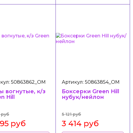
кул: 50863862_ОМ
Артикул: 50863854_ОМ
ы вогнутые, к/з
Боксерки Green Hill
n Hill
нубук/нейлон
 руб
5 121 руб
495 руб
3 414 руб