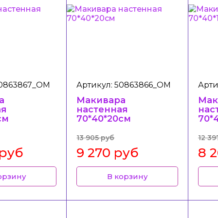
50863867_ОМ
Артикул: 50863866_ОМ
Арти
а
Макивара
Мак
ая
настенная
нас
см
70*40*20см
70*
13 905 руб
12 39
 руб
9 270 руб
8 
орзину
В корзину