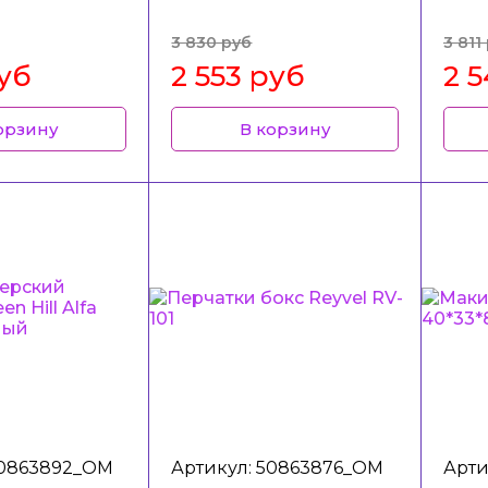
3 830 руб
3 811
руб
2 553 руб
2 
орзину
В корзину
50863892_ОМ
Артикул: 50863876_ОМ
Арти