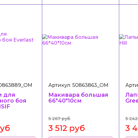
50863889_ОМ
Артикул: 50863863_ОМ
Арти
и для
Макивара большая
Лап
ного боя
66*40*10см
Gree
HSIF
5 267 руб
5 242
руб
3 512 руб
3 