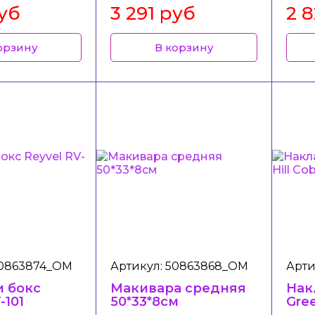
руб
3 291 руб
2 
орзину
В корзину
50863874_ОМ
Артикул: 50863868_ОМ
Арти
и бокс
Макивара средняя
Нак
-101
50*33*8см
Gree