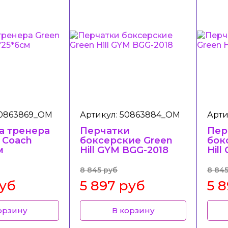
50863869_ОМ
Артикул: 50863884_ОМ
Арти
а тренера
Перчатки
Пер
l Coach
боксерские Green
бок
м
Hill GYM BGG-2018
Hill
8 845 руб
8 84
руб
5 897 руб
5 
орзину
В корзину