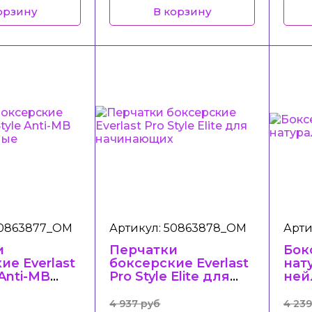
орзину
В корзину
50863877_ОМ
Артикул: 50863878_ОМ
Арти
и
Перчатки
Бокс
ие Everlast
боксерские Everlast
нат
 Anti-MB
Pro Style Elite для
ней
вочные
начинающих
4 937 руб
4 239