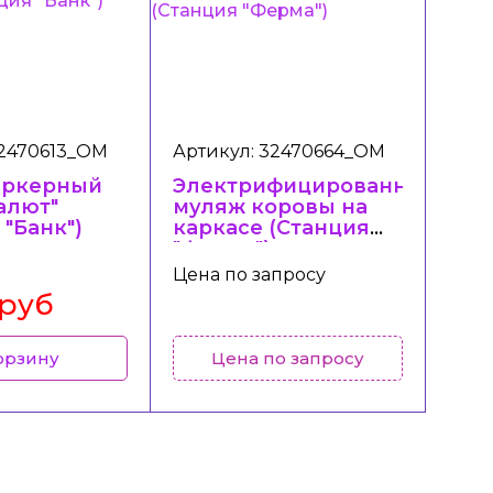
32470613_ОМ
Артикул: 32470664_ОМ
аркерный
Электрифицированный
алют"
муляж коровы на
 "Банк")
каркасе (Станция
"Ферма")
Цена по запросу
 руб
орзину
Цена по запросу