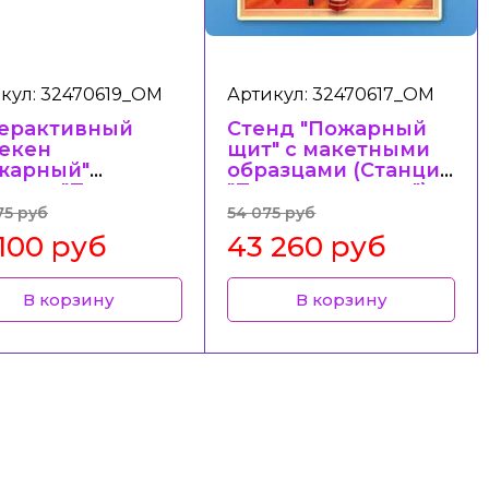
кул: 32470619_ОМ
Артикул: 32470617_ОМ
ерактивный
Стенд "Пожарный
екен
щит" с макетными
жарный"
образцами (Станция
анция "Пожарная
"Пожарная часть")
ь")
75 руб
54 075 руб
 100 руб
43 260 руб
В корзину
В корзину