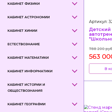
КАБИНЕТ ФИЗИКИ
КАБИНЕТ АСТРОНОМИИ
Артикул: 
Детский
КАБИНЕТ ХИМИИ
автотре
"Школьни
основе 
ЕСТЕСТВОЗНАНИЕ
виртуал
788 200 ру
реально
563 00
(Станция
КАБИНЕТ МАТЕМАТИКИ
"Автодро
В к
КАБИНЕТ ИНФОРМАТИКИ
КАБИНЕТ ИСТОРИИ И
ОБЩЕСТВОЗНАНИЯ
КАБИНЕТ ГЕОГРАФИИ