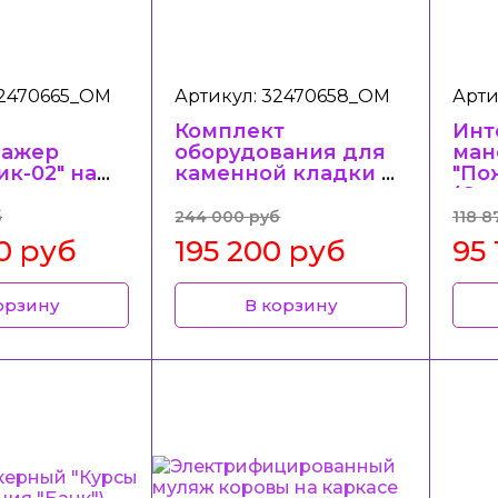
32470665_ОМ
Артикул: 32470658_ОМ
Арти
Комплект
Инт
нажер
оборудования для
ман
к-02" на
каменной кладки с
"По
системы
инструментом
(Ст
ьной
(Станция "Стройка")
част
б
244 000 руб
118 8
сти
0 руб
195 200 руб
95
м")
орзину
В корзину