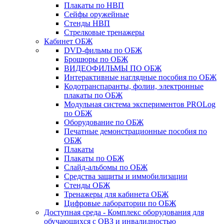
Плакаты по НВП
Сейфы оружейные
Стенды НВП
Стрелковые тренажеры
Кабинет ОБЖ
DVD-фильмы по ОБЖ
Брошюры по ОБЖ
ВИДЕОФИЛЬМЫ ПО ОБЖ
Интерактивные наглядные пособия по ОБЖ
Кодотранспаранты, фолии, электронные
плакаты по ОБЖ
Модульная система экспериментов PROLog
по ОБЖ
Оборудование по ОБЖ
Печатные демонстрационные пособия по
ОБЖ
Плакаты
Плакаты по ОБЖ
Слайд-альбомы по ОБЖ
Средства защиты и иммобилизации
Стенды ОБЖ
Тренажеры для кабинета ОБЖ
Цифровые лаборатории по ОБЖ
Доступная среда - Комплекс оборудования для
обучающихся с ОВЗ и инвалидностью