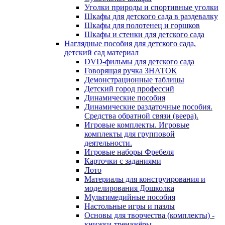
Уголки природы и спортивные уголки
Шкафы для детского сада в раздевалку
Шкафы для полотенец и горшков
Шкафы и стенки для детского сада
Наглядные пособия для детского сада,
детский сад материал
DVD-фильмы для детского сада
Говорящая ручка ЗНАТОК
Демонстрационные таблицы
Детский город профессий
Динамические пособия
Динамические раздаточные пособия.
Средства обратной связи (веера).
Игровые комплекты. Игровые
комплекты для групповой
деятельности.
Игровые наборы Фребеля
Карточки с заданиями
Лото
Материалы для конструирования и
моделирования Дошколка
Мультимедийные пособия
Настольные игры и пазлы
Основы для творчества (комплекты) -
книжки-тренажёры