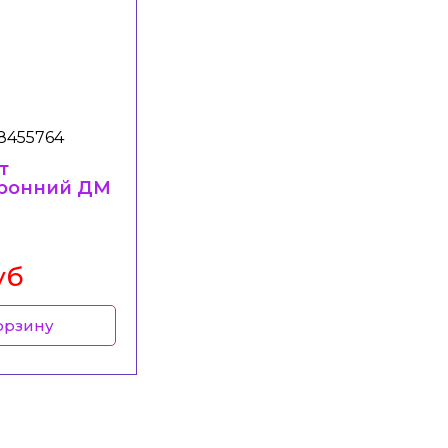
8455764
т
ронний ДМ
уб
орзину