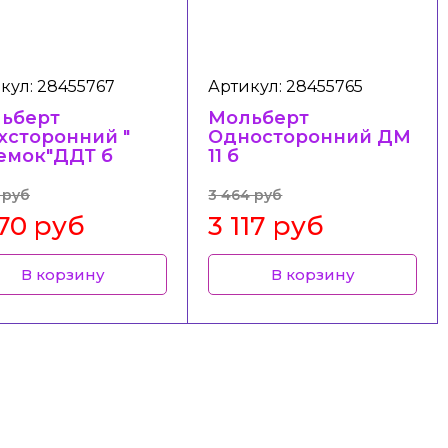
кул: 28455767
Артикул: 28455765
ьберт
Мольберт
хсторонний "
Односторонний ДМ
емок"ДДТ б
11 б
 руб
3 464 руб
270 руб
3 117 руб
В корзину
В корзину