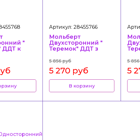
28455768
Артикул: 28455766
Арти
т
Мольберт
Мол
онний "
Двухсторонний "
Дву
 ДДТ к
Теремок" ДДТ з
Тер
5 856 руб
5 856
руб
5 270 руб
5 
орзину
В корзину