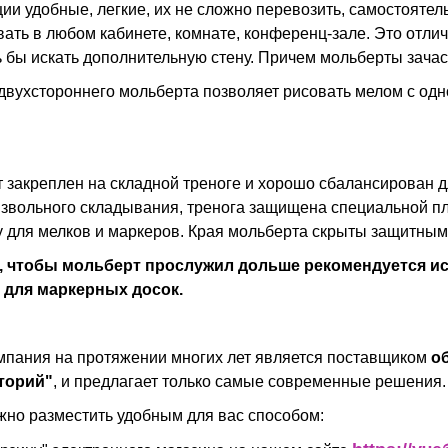
ции удобные, легкие, их не сложно перевозить, самостоят
вать в любом кабинете, комнате, конференц-зале. Это отли
 бы искать дополнительную стену. Причем мольберты зачас
двухстороннего мольберта позволяет рисовать мелом с одно
 закреплен на складной треноге и хорошо сбалансирован д
звольного складывания, тренога защищена специальной пла
у для мелков и маркеров. Края мольберта скрыты защитны
о, чтобы мольберт прослужил дольше рекомендуется 
 для маркерных досок.
пания на протяжении многих лет является поставщиком
о
торий"
, и предлагает только самые современные решения.
жно разместить удобным для вас способом: