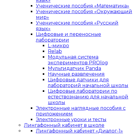
язык»
Ученические пособия «Математика»
Ученические пособия «Окружающий
мир»
Ученические пособия «Русский
язык»
Цифровые и переносные
лаборатории
L-микро
Relab
Модульная система
экспериментов PROlog
Мультидатчик Panda
Научные развлечения
Цифровые датчики для
лабораторий начальной школы
Цифровые лаборатории по
естествознанию для начальной
школы
Электронные наглядные пособия с
приложением
Электронные уроки и тесты
Лингафонный кабинет в школе
Лингафонный кабинет «Диалог-1»