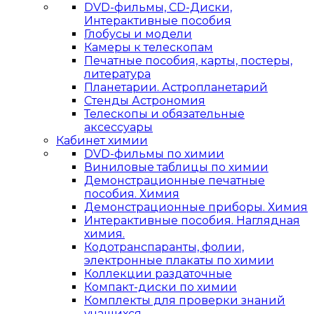
DVD-фильмы, CD-Диски,
Интерактивные пособия
Глобусы и модели
Камеры к телескопам
Печатные пособия, карты, постеры,
литература
Планетарии. Астропланетарий
Стенды Астрономия
Телескопы и обязательные
аксессуары
Кабинет химии
DVD-фильмы по химии
Виниловые таблицы по химии
Демонстрационные печатные
пособия. Химия
Демонстрационные приборы. Химия
Интерактивные пособия. Наглядная
химия.
Кодотранспаранты, фолии,
электронные плакаты по химии
Коллекции раздаточные
Компакт-диски по химии
Комплекты для проверки знаний
учащихся