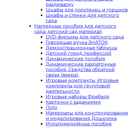
раздевалку
Шкафы для полотенец и горшков
Шкафы и стенки для детского
сада
Наглядные пособия для детского
сада, детский сад материал
DVD-фильмы для детского сада
Говорящая ручка ЗНАТОК
Демонстрационные таблицы
Детский город профессий
Динамические пособия
Динамические раздаточные
пособия. Средства обратной
связи (веера).
Игровые комплекты. Игровые
комплекты для групповой
деятельности.
Игровые наборы Фребеля
Карточки с заданиями
Лото
Материалы для конструирования
и моделирования Дошколка
Мультимедийные пособия