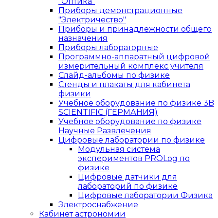
"Оптика"
Приборы демонстрационные
"Электричество"
Приборы и принадлежности общего
назначения
Приборы лабораторные
Программно-аппаратный цифровой
измерительный комплекс учителя
Слайд-альбомы по физике
Стенды и плакаты для кабинета
физики
Учебное оборудование по физике 3B
SCIENTIFIC (ГЕРМАНИЯ)
Учебное оборудование по физике
Научные Развлечения
Цифровые лаборатории по физике
Модульная система
экспериментов PROLog по
физике
Цифровые датчики для
лабораторий по физике
Цифровые лаборатории Физика
Электроснабжение
Кабинет астрономии