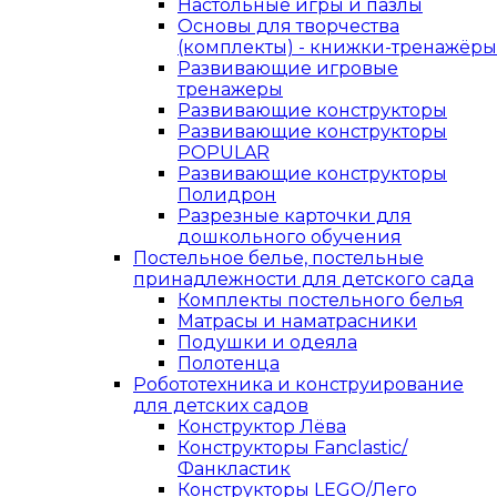
Настольные игры и пазлы
Основы для творчества
(комплекты) - книжки-тренажёры
Развивающие игровые
тренажеры
Развивающие конструкторы
Развивающие конструкторы
POPULAR
Развивающие конструкторы
Полидрон
Разрезные карточки для
дошкольного обучения
Постельное белье, постельные
принадлежности для детского сада
Комплекты постельного белья
Матрасы и наматрасники
Подушки и одеяла
Полотенца
Робототехника и конструирование
для детских садов
Конструктор Лёва
Конструкторы Fanclastic/
Фанкластик
Конструкторы LEGO/Лего