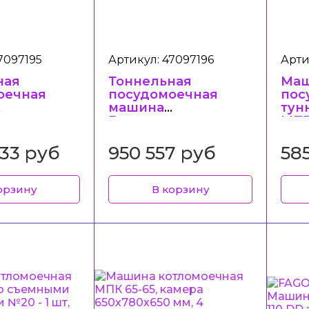
7097195
Артикул: 47097196
Арти
ная
Тоннельная
Ма
оечная
посудомоечная
пос
машина
тун
гмаш
Гродторгмаш
МПТ
0
ММУ-1000М
1700
про
633 руб
950 557 руб
58
2 д
орзину
В корзину