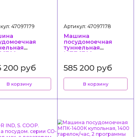
кул: 47097179
Артикул: 47097178
шина
Машина
удомоечная
посудомоечная
нельная
туннельная
-1700 левая,
МПТ-1700 правая,
 тарелок/час, 3
1700 тарелок/час, 3
граммы мойки,
программы мойки,
5 200 руб
585 200 руб
озатора (мою
2 дозатора (мо
В корзину
В корзину