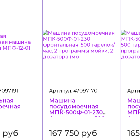
7097191
Артикул: 47097170
Арти
ьная
Машина
Ма
оечная
посудомоечная
пос
МПК-500Ф-01-230
МПК
гмаш
фронтальная, 500
фро
1 (Котра)
тарелок/час, 2
тар
программы мойки,
про
9 руб
167 750 руб
16
2 дозатора (мо
2 д