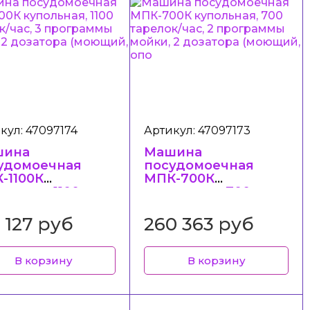
кул: 47097174
Артикул: 47097173
шина
Машина
удомоечная
посудомоечная
-1100К
МПК-700К
ольная, 1100
купольная, 700
елок/час, 3
тарелок/час, 2
граммы мойки,
программы мойки,
 127 руб
260 363 руб
озатора
2 дозатора
ющий, о
(моющий, опо
В корзину
В корзину