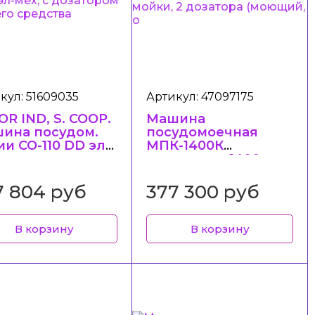
кул: 51609035
Артикул: 47097175
OR IND, S. COOP.
Машина
ина посудом.
посудомоечная
ии CO-110 DD эл-
МПК-1400К
, с дозатором
купольная, 1400
щего средства
тарелок/час, 2
программы мойки,
7 804 руб
377 300 руб
2 дозатора
(моющий, о
В корзину
В корзину