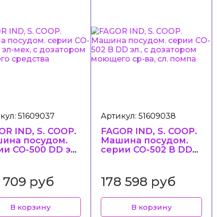
кул: 51609037
Артикул: 51609038
OR IND, S. COOP.
FAGOR IND, S. COOP.
ина посудом.
Машина посудом.
ии CO-500 DD эл-
серии CO-502 B DD
, с дозатором
эл., с дозатором
щего средства
моющего ср-ва, сл.
помпа
1 709 руб
178 598 руб
В корзину
В корзину