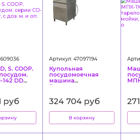
1609036
Артикул: 47097194
Арти
D, S. COOP.
Купольная
Ма
посудом.
посудомоечная
пос
-142 DD
машина
МПК
 доз. м. и
Гродторгмаш
куп
МПУ-700М
тар
про
1 руб
324 704 руб
271
2 д
(мо
орзину
В корзину