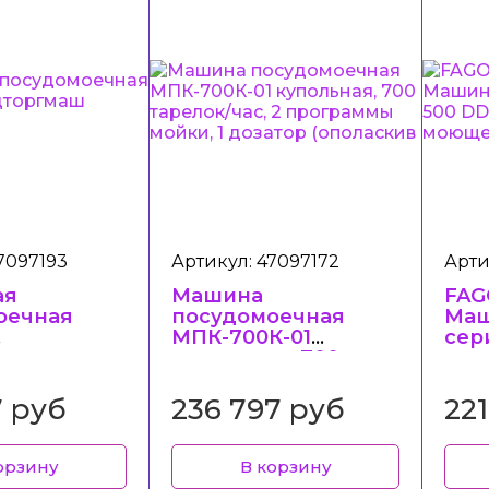
7097193
Артикул: 47097172
Арти
ая
Машина
FAG
оечная
посудомоечная
Маш
МПК-700К-01
сер
гмаш
купольная, 700
мех
01
тарелок/час, 2
мою
программы мойки, 1
7 руб
236 797 руб
22
дозатор (ополаскив
орзину
В корзину