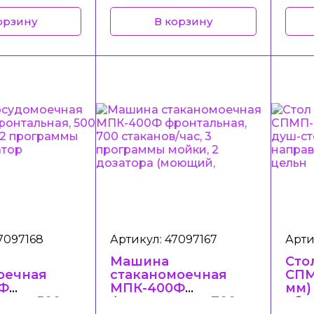
(мо
орзину
В корзину
7097168
Артикул: 47097167
Арти
Машина
Сто
оечная
стаканомоечная
СПМ
Ф
МПК-400Ф
мм)
ная, 500
фронтальная, 700
сбо