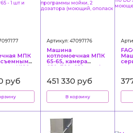
7097177
Артикул: 47097176
Арти
Машина
FAG
ечная МПК
котломоечная МПК
Маш
о съемными
65-65, камера
сер
лями №20 -
650х780х650 мм, 4
мех
 - 1 шт,
программы мойки,
мою
шт и сеткой
2 дозатора
0 руб
451 330 руб
37
(моющий, ополаск
орзину
В корзину