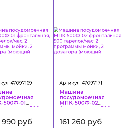
кул: 47097169
Артикул: 47097171
шина
Машина
удомоечная
посудомоечная
-500Ф-01
МПК-500Ф-02
нтальная, 500
фронтальная, 500
елок/час, 2
тарелок/час, 2
граммы мойки,
программы мойки,
5 990 руб
161 260 руб
озатора
2 дозатора