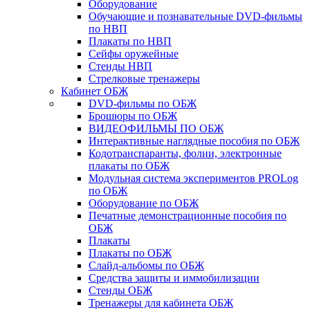
Оборудование
Обучающие и познавательные DVD-фильмы
по НВП
Плакаты по НВП
Сейфы оружейные
Стенды НВП
Стрелковые тренажеры
Кабинет ОБЖ
DVD-фильмы по ОБЖ
Брошюры по ОБЖ
ВИДЕОФИЛЬМЫ ПО ОБЖ
Интерактивные наглядные пособия по ОБЖ
Кодотранспаранты, фолии, электронные
плакаты по ОБЖ
Модульная система экспериментов PROLog
по ОБЖ
Оборудование по ОБЖ
Печатные демонстрационные пособия по
ОБЖ
Плакаты
Плакаты по ОБЖ
Слайд-альбомы по ОБЖ
Средства защиты и иммобилизации
Стенды ОБЖ
Тренажеры для кабинета ОБЖ