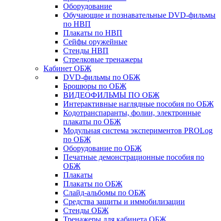
Оборудование
Обучающие и познавательные DVD-фильмы
по НВП
Плакаты по НВП
Сейфы оружейные
Стенды НВП
Стрелковые тренажеры
Кабинет ОБЖ
DVD-фильмы по ОБЖ
Брошюры по ОБЖ
ВИДЕОФИЛЬМЫ ПО ОБЖ
Интерактивные наглядные пособия по ОБЖ
Кодотранспаранты, фолии, электронные
плакаты по ОБЖ
Модульная система экспериментов PROLog
по ОБЖ
Оборудование по ОБЖ
Печатные демонстрационные пособия по
ОБЖ
Плакаты
Плакаты по ОБЖ
Слайд-альбомы по ОБЖ
Средства защиты и иммобилизации
Стенды ОБЖ
Тренажеры для кабинета ОБЖ