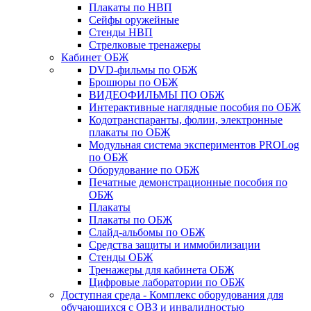
Плакаты по НВП
Сейфы оружейные
Стенды НВП
Стрелковые тренажеры
Кабинет ОБЖ
DVD-фильмы по ОБЖ
Брошюры по ОБЖ
ВИДЕОФИЛЬМЫ ПО ОБЖ
Интерактивные наглядные пособия по ОБЖ
Кодотранспаранты, фолии, электронные
плакаты по ОБЖ
Модульная система экспериментов PROLog
по ОБЖ
Оборудование по ОБЖ
Печатные демонстрационные пособия по
ОБЖ
Плакаты
Плакаты по ОБЖ
Слайд-альбомы по ОБЖ
Средства защиты и иммобилизации
Стенды ОБЖ
Тренажеры для кабинета ОБЖ
Цифровые лаборатории по ОБЖ
Доступная среда - Комплекс оборудования для
обучающихся с ОВЗ и инвалидностью