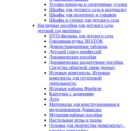
Уголки природы и спортивные уголки
Шкафы для детского сада в раздевалку
Шкафы для полотенец и горшков
Шкафы и стенки для детского сада
Наглядные пособия для детского сада,
детский сад материал
DVD-фильмы для детского сада
Говорящая ручка ЗНАТОК
Демонстрационные таблицы
Детский город профессий
Динамические пособия
Динамические раздаточные пособия.
Средства обратной связи (веера).
Игровые комплекты. Игровые
комплекты для групповой
деятельности.
Игровые наборы Фребеля
Карточки с заданиями
Лото
Материалы для конструирования и
моделирования Дошколка
Мультимедийные пособия
Настольные игры и пазлы
Основы для творчества (комплекты) -
книжки-тренажёры