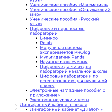
язык»
Ученические пособия «Математика»
Ученические пособия «Окружающий
мир»
Ученические пособия «Русский
язык»
Цифровые и переносные
лаборатории
L-микро
Relab
Модульная система
экспериментов PROlog
Мультидатчик Panda
Научные развлечения
Цифровые датчики для
лабораторий начальной школы
Цифровые лаборатории по
естествознанию для начальной
школы
Электронные наглядные пособия с
приложением
Электронные уроки и тесты
Лингафонный кабинет в школе
Лингафонный кабинет «Диалог-1»