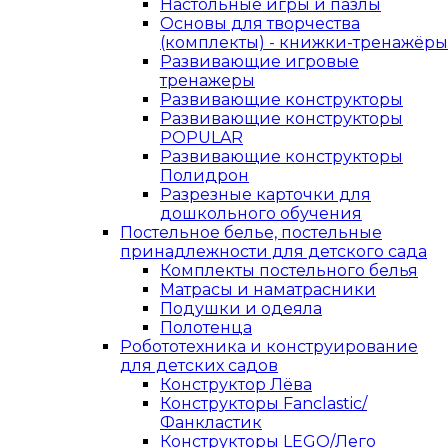
Настольные игры и пазлы
Основы для творчества
(комплекты) - книжки-тренажёры
Развивающие игровые
тренажеры
Развивающие конструкторы
Развивающие конструкторы
POPULAR
Развивающие конструкторы
Полидрон
Разрезные карточки для
дошкольного обучения
Постельное белье, постельные
принадлежности для детского сада
Комплекты постельного белья
Матрасы и наматрасники
Подушки и одеяла
Полотенца
Робототехника и конструирование
для детских садов
Конструктор Лёва
Конструкторы Fanclastic/
Фанкластик
Конструкторы LEGO/Лего