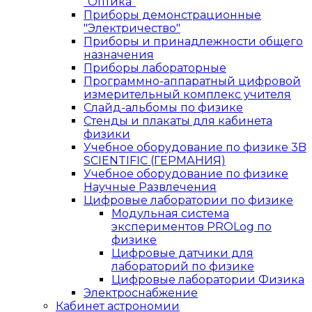
"Оптика"
Приборы демонстрационные
"Электричество"
Приборы и принадлежности общего
назначения
Приборы лабораторные
Программно-аппаратный цифровой
измерительный комплекс учителя
Слайд-альбомы по физике
Стенды и плакаты для кабинета
физики
Учебное оборудование по физике 3B
SCIENTIFIC (ГЕРМАНИЯ)
Учебное оборудование по физике
Научные Развлечения
Цифровые лаборатории по физике
Модульная система
экспериментов PROLog по
физике
Цифровые датчики для
лабораторий по физике
Цифровые лаборатории Физика
Электроснабжение
Кабинет астрономии