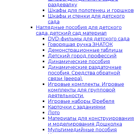
раздевалку
Шкафы для полотенец и горшков
Шкафы и стенки для детского
сада
Наглядные пособия для детского
сада, детский сад материал
DVD-фильмы для детского сада
Говорящая ручка ЗНАТОК
Демонстрационные таблицы
Детский город профессий
Динамические пособия
Динамические раздаточные
пособия. Средства обратной
связи (веера).
Игровые комплекты. Игровые
комплекты для групповой
деятельности.
Игровые наборы Фребеля
Карточки с заданиями
Лото
Материалы для конструирования
и моделирования Дошколка
Мультимедийные пособия