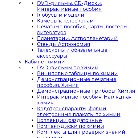
DVD-фильмы, CD-Диски,
Интерактивные пособия
Глобусы и модели
Камеры к телескопам
Печатные пособия, карты, постеры,
литература
Планетарии. Астропланетарий
Стенды Астрономия
Телескопы и обязательные
аксессуары
Кабинет химии
DVD-фильмы по химии
Виниловые таблицы по химии
Демонстрационные печатные
пособия. Химия
Демонстрационные приборы. Химия
Интерактивные пособия. Наглядная
химия.
Кодотранспаранты, фолии,
электронные плакаты по химии
Коллекции раздаточные
Компакт-диски по химии
Комплекты для проверки знаний
учащихся