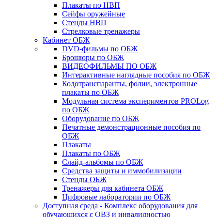
Плакаты по НВП
Сейфы оружейные
Стенды НВП
Стрелковые тренажеры
Кабинет ОБЖ
DVD-фильмы по ОБЖ
Брошюры по ОБЖ
ВИДЕОФИЛЬМЫ ПО ОБЖ
Интерактивные наглядные пособия по ОБЖ
Кодотранспаранты, фолии, электронные
плакаты по ОБЖ
Модульная система экспериментов PROLog
по ОБЖ
Оборудование по ОБЖ
Печатные демонстрационные пособия по
ОБЖ
Плакаты
Плакаты по ОБЖ
Слайд-альбомы по ОБЖ
Средства защиты и иммобилизации
Стенды ОБЖ
Тренажеры для кабинета ОБЖ
Цифровые лаборатории по ОБЖ
Доступная среда - Комплекс оборудования для
обучающихся с ОВЗ и инвалидностью